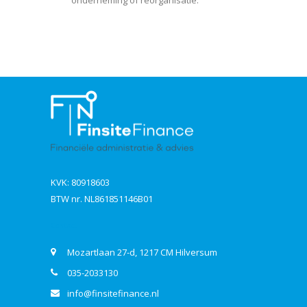
onderneming of reorganisatie.
KVK: 80918603
BTW nr. NL861851146B01
Contact
Mozartlaan 27-d, 1217 CM Hilversum
035-2033130
info@finsitefinance.nl