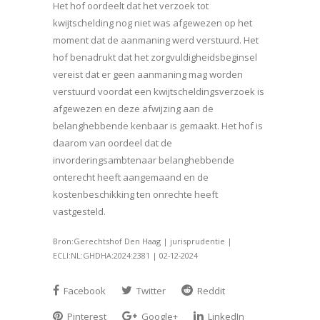
Het hof oordeelt dat het verzoek tot
kwijtschelding nog niet was afgewezen op het
moment dat de aanmaning werd verstuurd. Het
hof benadrukt dat het zorgvuldigheidsbeginsel
vereist dat er geen aanmaning mag worden
verstuurd voordat een kwijtscheldingsverzoek is
afgewezen en deze afwijzing aan de
belanghebbende kenbaar is gemaakt. Het hof is
daarom van oordeel dat de
invorderingsambtenaar belanghebbende
onterecht heeft aangemaand en de
kostenbeschikking ten onrechte heeft
vastgesteld.
Bron:Gerechtshof Den Haag | jurisprudentie |
ECLI:NL:GHDHA:2024:2381 | 02-12-2024
Facebook
Twitter
Reddit
Pinterest
Google+
LinkedIn