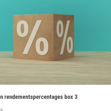
 en rendementspercentages box 3
NG