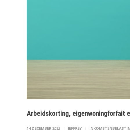
Arbeidskorting, eigenwoningforfait
14 DECEMBER 2023
JEFFREY
INKOMSTENBELASTI