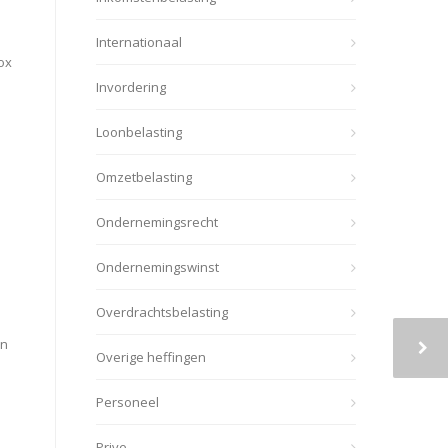
Internationaal
ox
Invordering
Loonbelasting
Omzetbelasting
Ondernemingsrecht
Ondernemingswinst
Overdrachtsbelasting
an
Overige heffingen
Personeel
Prive