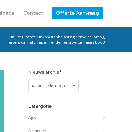
loads
Contact
Offerte Aanvraag
FinSite Finance
/
Inkomstenbelasting
/
Arbeidskorting,
eigenwoningforfait en rendementspercentages box 3
Nieuws archief
Nieuws
archief
Catergorie
Agro
Algemeen