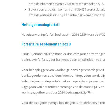
arbeidsinkomen boven € 24.820 tot maximaal € 5.532.
Boven een arbeidsinkomen van € 39.957 wordt de ar
arbeidskorting is nihil bij een arbeidsinkomen vanaf €
Het eigenwoningforfait
Het eigenwoningforfait bedraagt in 2024 0,35% van de WOZ-
Forfaitaire rendementen box 3
Sinds 1 januari 2023 bestaan er drie categorieën vermog
definitieve forfaits voor banktegoeden en schulden voor 2
Voor het opleggen van voorlopige aanslagen wordt gebrui
banktegoeden en schulden. Voor banktegoeden wordt uitg
kalenderjaar op deposito’s met een opzegtermijn van max
uitgegaan van het rentepercentage van de maand juli van
woninghypotheken. Voor 2024 bedraagt dit 2,47%.
Voor de categorie overige bezittingen is het definitieve r