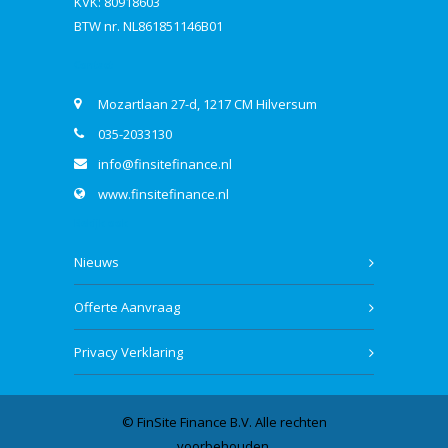
KVK: 80918603
BTW nr. NL861851146B01
Contact
Mozartlaan 27-d, 1217 CM Hilversum
035-2033130
info@finsitefinance.nl
www.finsitefinance.nl
Bekijk ook
Nieuws
Offerte Aanvraag
Privacy Verklaring
© FinSite Finance B.V. Alle rechten
voorbehouden.