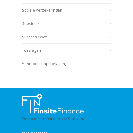
Sociale verzekeringen
Subsidies
Successiewet
Toeslagen
Vennootschapsbelasting