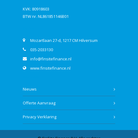
KVK: 80918603
BTW nr. NL861851146B01
Contact
Mozartlaan 27-d, 1217 CM Hilversum
035-2033130
info@finsitefinance.nl
www.finsitefinance.nl
Bekijk ook
Nieuws
Offerte Aanvraag
Privacy Verklaring