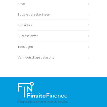
Prive
Sociale verzekeringen
Subsidies
Successiewet
Toeslagen
Vennootschapsbelasting