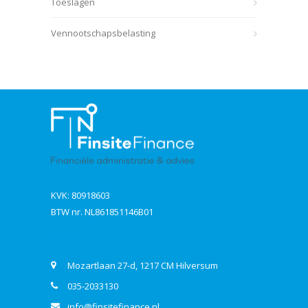
Toeslagen
Vennootschapsbelasting
KVK: 80918603
BTW nr. NL861851146B01
Contact
Mozartlaan 27-d, 1217 CM Hilversum
035-2033130
info@finsitefinance.nl