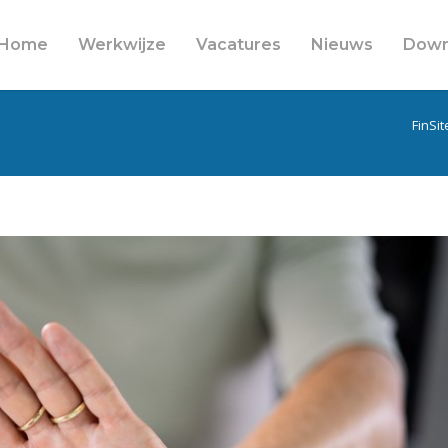
Home
Werkwijze
Vacatures
Nieuws
Down
FinSit