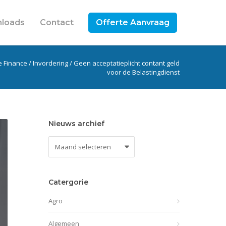
loads
Contact
Offerte Aanvraag
e Finance
/
Invordering
/
Geen acceptatieplicht contant geld
voor de Belastingdienst
Nieuws archief
Nieuws
archief
Catergorie
Agro
Algemeen