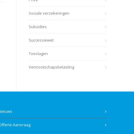
Sociale verzekeringen
Subsidies
Successiewet
Toeslagen
Vennootschapsbelasting
Bekijk ook
Nieuws
Offerte Aanvraag