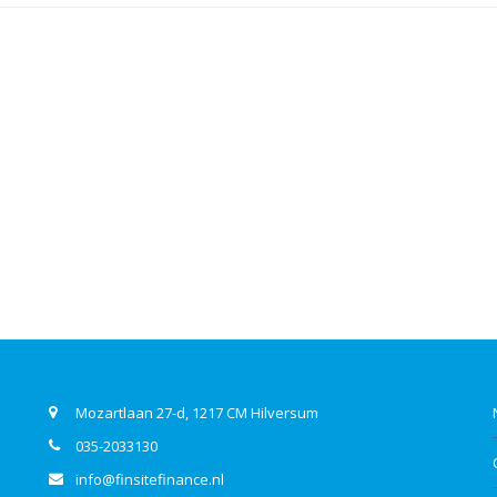
Contact
Mozartlaan 27-d, 1217 CM Hilversum
035-2033130
info@finsitefinance.nl