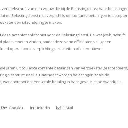
 verzoekschrift van een vrouw die bij de Belastingdienst haar belastinge
dat de Belastingdienst niet verplicht is om contante betalingen te accepte
zoekster een uitzondering te maken.
 deze acceptatieplicht niet voor de Belastingdienst. De wet (Awb) schrijft
 plaats moeten vinden, omdat deze vorm efficiënter, veiliger en
jke of operationele verplichting om loketten of alternatieve
ande jaren uit coulance contante betalingen van verzoekster geaccepteerd,
ing niet structureel is. Daarnaast worden belastingen zoals de
, wat aantoont dat een girale betaling in haar geval niet bezwaarlijk is.
Google+
LinkedIn
E-Mail