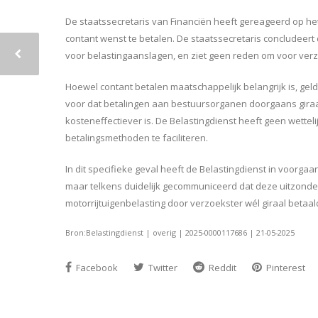
De staatssecretaris van Financiën heeft gereageerd op het
contant wenst te betalen. De staatssecretaris concludeert 
voor belastingaanslagen, en ziet geen reden om voor ver
Hoewel contant betalen maatschappelijk belangrijk is, geldt
voor dat betalingen aan bestuursorganen doorgaans giraal
kosteneffectiever is. De Belastingdienst heeft geen wetteli
betalingsmethoden te faciliteren.
In dit specifieke geval heeft de Belastingdienst in voorga
maar telkens duidelijk gecommuniceerd dat deze uitzonder
motorrijtuigenbelasting door verzoekster wél giraal betaald
Bron:Belastingdienst | overig | 2025-0000117686 | 21-05-2025
Facebook
Twitter
Reddit
Pinterest