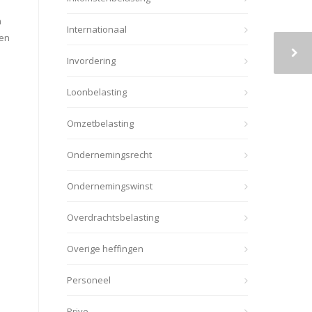
n
Internationaal
ren
Invordering
Loonbelasting
Omzetbelasting
Ondernemingsrecht
Ondernemingswinst
Overdrachtsbelasting
Overige heffingen
Personeel
Prive