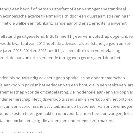
standig een bedrijf of beroep uitoefent of een vermogensbestanddeel
Een economische activiteit kenmerkt zich door een duurzaam streven naar
n met die welke een fabrikant, handelaar of dienstverrichter aanwendt.
elfstandige uitgeoefend. In 2013 heeft hij een vennootschap opgericht, v
 tweede kwartaal van 2012 heeft de adviseur als zelfstandige geen omzet
 jaren 2013, 2014 en 2015 heeft hij alleen aftrek van voorbelasting
zoek de aanvankelijk verleende teruggaven gecorrigeerd door het
eden als bouwkundig adviseur geen sprake is van ondernemerschap
 aankoop in privé in het verleden van een boot, die in een reeks van jar
ernemerschap voor de omzetbelasting. De incidentele aan- en verkoop va
ot ondernemerschap. Het tijdsverloop tussen aan- en verkoop en het ontbre
aan van een economische activiteit, maar op het beheer van privévermoge
ende kosten heeft gemaakt en daarvoor facturen heeft ontvangen, leidt
k dat het om kosten ging, die alleen een ondernemer zou maken.
1256, 21/00523 | 13-03-2023