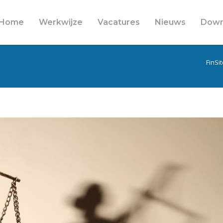
Home
Werkwijze
Vacatures
Nieuws
Down
FinSi