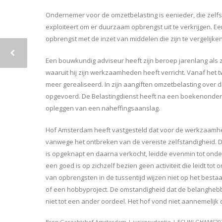
Ondernemer voor de omzetbelasting is eenieder, die zelf
exploiteert om er duurzaam opbrengst uit te verkrijgen. 
opbrengst met de inzet van middelen die zijn te vergelijke
Een bouwkundig adviseur heeft zijn beroep jarenlang als z
waaruit hij zijn werkzaamheden heeft verricht. Vanaf het
meer gerealiseerd. In zijn aangiften omzetbelasting over de
opgevoerd. De Belastingdienst heeft na een boekenonder
opleggen van een naheffingsaanslag.
Hof Amsterdam heeft vastgesteld dat voor de werkzaamh
vanwege het ontbreken van de vereiste zelfstandigheid. De
is opgeknapt en daarna verkocht, leidde evenmin tot ond
een goed is op zichzelf bezien geen activiteit die leidt t
van opbrengsten in de tussentijd wijzen niet op het best
of een hobbyproject. De omstandigheid dat de belanghebb
niet tot een ander oordeel. Het hof vond niet aannemelij
Bron:Gerechtshof Amsterdam | jurisprudentie | ECLINLGHAMS2023