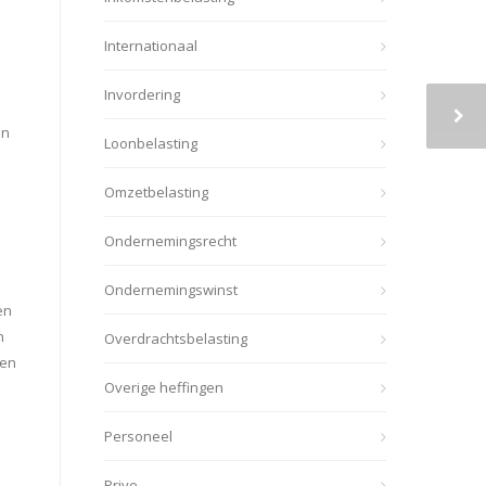
Internationaal
Invordering
an
Loonbelasting
Omzetbelasting
Ondernemingsrecht
Ondernemingswinst
en
n
Overdrachtsbelasting
ken
Overige heffingen
n
Personeel
Prive