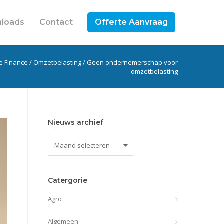
loads
Contact
Offerte Aanvraag
te Finance
/
Omzetbelasting
/
Geen ondernemerschap voor
omzetbelasting
Nieuws archief
Nieuws
archief
Catergorie
Agro
Algemeen