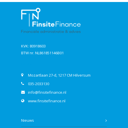
KVK: 80918603
BTW nr. NL861851146B01
Contact
Mozartlaan 27-d, 1217 CM Hilversum
035-2033130
info@finsitefinance.nl
www.finsitefinance.nl
Bekijk ook
Nieuws