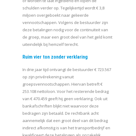
of worden te laat ingediend en lopen de
schulden verder op. Tegelijkertijd wordt € 3,8
miljoen overgeboekt naar gelieerde
vennootschappen. Volgens de bestuurder zijn
deze betalingen nodig voor de continuïteit van
de groep, maar een groot deel van het geld komt
uiteindelijk bij hemzelf terecht.
Ruim vier ton zonder verklaring
In drie jaar tijd ontvangt de bestuurder € 723.567
op zijn privérekening vanuit
groepsvennootschappen. Hiervan betreft €
253.108 nettoloon. Voor het resterende bedrag
van € 470.459 geeft hij geen verklaring. Ook uit
bankafschriften blijkt niet waarvoor deze
bedragen zijn betaald. De rechtbank acht
aannemelijk dat een groot deel van dit bedrag
indirect afkomstig is van het transportbedrijf en
kwalificeert deze betalingen als onzakelijk.