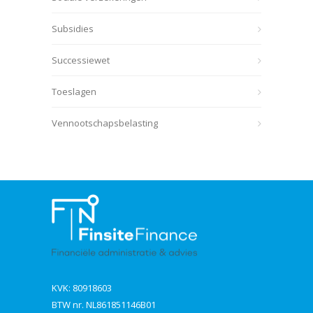
Subsidies
Successiewet
Toeslagen
Vennootschapsbelasting
KVK: 80918603
BTW nr. NL861851146B01