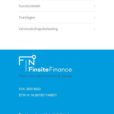
Successiewet
Toeslagen
Vennootschapsbelasting
KVK: 80918603
BTW nr. NL861851146B01
Contact