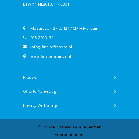
BTW nr. NL861851146B01
Contact
Mozartlaan 27-d, 1217 CM Hilversum
035-2033130
info@finsitefinance.nl
www.finsitefinance.nl
Bekijk ook
Nieuws
Offerte Aanvraag
Privacy Verklaring
© FinSite Finance B.V. Alle rechten
voorbehouden.