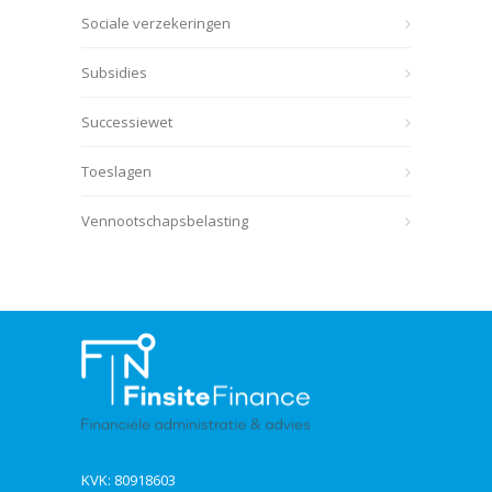
Sociale verzekeringen
Subsidies
Successiewet
Toeslagen
Vennootschapsbelasting
KVK: 80918603