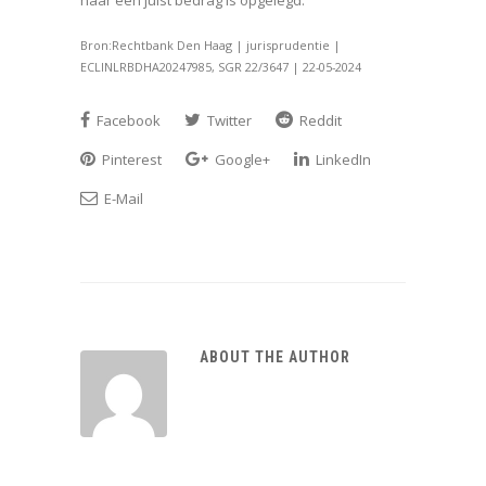
naar een juist bedrag is opgelegd.
Bron:Rechtbank Den Haag | jurisprudentie |
ECLINLRBDHA20247985, SGR 22/3647 | 22-05-2024
Facebook
Twitter
Reddit
Pinterest
Google+
LinkedIn
E-Mail
ABOUT THE AUTHOR