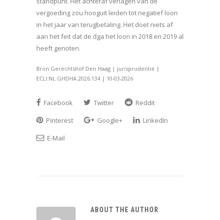
standpunt. Het achteraf verlagen van de
vergoeding zou hooguit leiden tot negatief loon
in het jaar van terugbetaling. Het doet niets af
aan het feit dat de dga het loon in 2018 en 2019 al
heeft genoten.
Bron:Gerechtshof Den Haag | jurisprudentie |
ECLI:NL:GHDHA:2026:134 | 10-03-2026
Facebook
Twitter
Reddit
Pinterest
Google+
LinkedIn
E-Mail
ABOUT THE AUTHOR