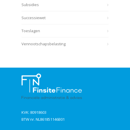
Subsidies
Successiewet
Toeslagen
Vennootschapsbelasting
KVK: 80918603
BTW nr. NL861851146B01