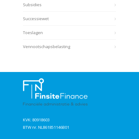
Subsidies
Successiewet
Toeslagen
Vennootschapsbelasting
KVK: 80918603
BTW nr. NL861851146B01