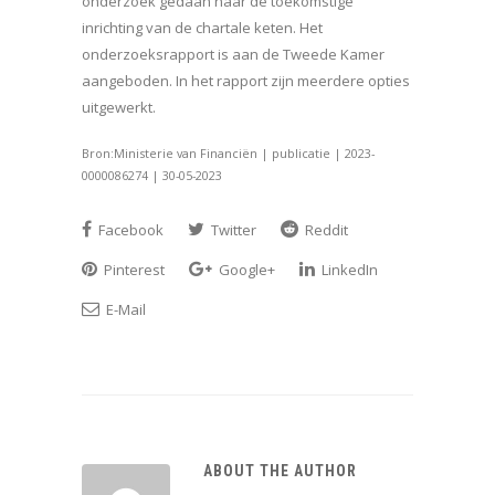
onderzoek gedaan naar de toekomstige
inrichting van de chartale keten. Het
onderzoeksrapport is aan de Tweede Kamer
aangeboden. In het rapport zijn meerdere opties
uitgewerkt.
Bron:Ministerie van Financiën | publicatie | 2023-
0000086274 | 30-05-2023
Facebook
Twitter
Reddit
Pinterest
Google+
LinkedIn
E-Mail
ABOUT THE AUTHOR