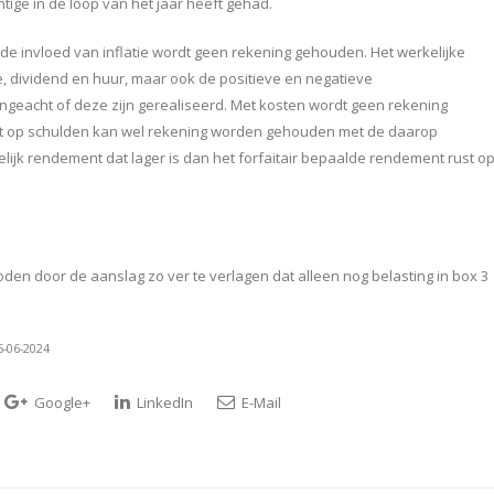
tige in de loop van het jaar heeft gehad.
de invloed van inflatie wordt geen rekening gehouden. Het werkelijke
e, dividend en huur, maar ook de positieve en negatieve
acht of deze zijn gerealiseerd. Met kosten wordt geen rekening
ent op schulden kan wel rekening worden gehouden met de daarop
ijk rendement dat lager is dan het forfaitair bepaalde rendement rust o
n door de aanslag zo ver te verlagen dat alleen nog belasting in box 3
5-06-2024
Google+
LinkedIn
E-Mail