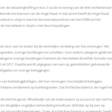
er de belastingheffing in box 3 na de invoering van de Wet rechtsherstel
makende Kerstarrest van de Hoge Raad. In dat arrest heeft de Hoge Raad
stelsel in strijd is met het discriminatieverbod van het EVRM en het
e Herstelwet in strijd is met deze bepalingen.
ek door aan te sluiten bij de werkelijke verdeling van het vermogen. Het
goeden, overige bezittingen en schulden. Voor iedere categorie geldt ee
ategorie overige bezittingen hanteert de Herstelwet dezelfde formule voo
sel uit 2017. Daarbij wordt uitgegaan van een op gemiddelden gebaseerde
bligaties en overige beleggingen.
van belastingplichtigen, die hun vermogen risicomijdend beleggen,
faitaire rendement op banktegoeden. Dat forfait benadert in de regel he
 dit niet het geval. Afhankelijk van de mate waarin zij succesvol zijn met h
en dergelijke ongelijke behandeling treedt per definitie op bij een op
risicovolle beleggingen. Zoals al in het Kerstarrest is opgemerkt, heeft