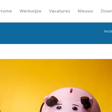
Home
Werkwijze
Vacatures
Nieuws
Down
FinSi