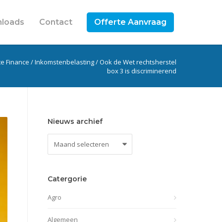
loads
Contact
Offerte Aanvraag
te Finance
/
Inkomstenbelasting
/
Ook de Wet rechtsherstel
box 3 is discriminerend
Nieuws archief
Nieuws
archief
Catergorie
Agro
Algemeen