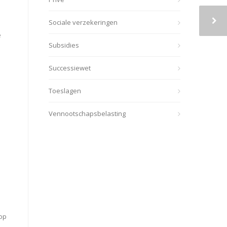
Sociale verzekeringen
d
e
Subsidies
Successiewet
Toeslagen
Vennootschapsbelasting
 op