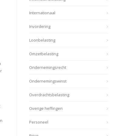
Internationaal
Invordering
Loonbelasting
Omzetbelasting
n
Ondernemingsrecht
r
Ondernemingswinst
Overdrachtsbelasting
t
Overige heffingen
un
Personeel
Prive