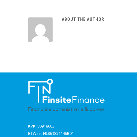
ABOUT THE AUTHOR
KVK: 80918603
BTW nr. NL861851146B01