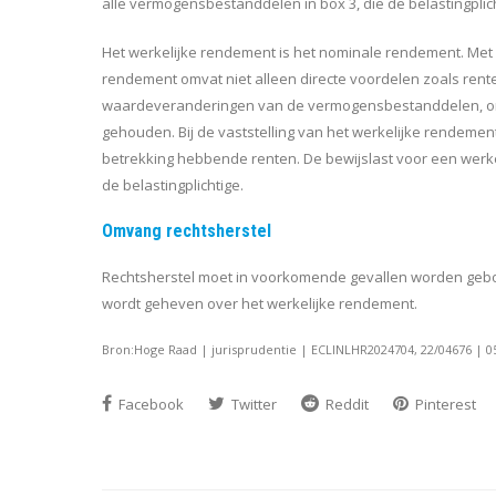
alle vermogensbestanddelen in box 3, die de belastingplich
Het werkelijke rendement is het nominale rendement. Met 
rendement omvat niet alleen directe voordelen zoals rent
waardeveranderingen van de vermogensbestanddelen, onge
gehouden. Bij de vaststelling van het werkelijke rendem
betrekking hebbende renten. De bewijslast voor een werkel
de belastingplichtige.
Omvang rechtsherstel
Rechtsherstel moet in voorkomende gevallen worden gebode
wordt geheven over het werkelijke rendement.
Bron:Hoge Raad | jurisprudentie | ECLINLHR2024704, 22/04676 | 0
Facebook
Twitter
Reddit
Pinterest