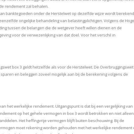
elde rendement zal behalen.
 dan banktegoeden onder de Herstelwet op dezelfde wijze wordt bereken
t eenzelfde ongelijke behandeling van belastingplichtigen. Volgens de Hog
ding tussen de belangen die de wetgever heeft willen dienen en de
ving voor de verwezenlijking van dat doel. Voor het verschil in
ngswet box 3 geldt hetzelfde als voor de Herstelwet. De Overbruggingswet
it sparen en beleggen zoveel mogelijk aan bij de berekening volgens de
an het werkelijke rendement. Uitgangspunt is dat bij een vergelijking van
rendement op het gehele vermogen in box 3 wordt betrokken en niet alleen
delen. Het heffingvrije vermogen blijft buiten beschouwing. Bij de
e vermogen moet rekening worden gehouden met het werkelijke rendement