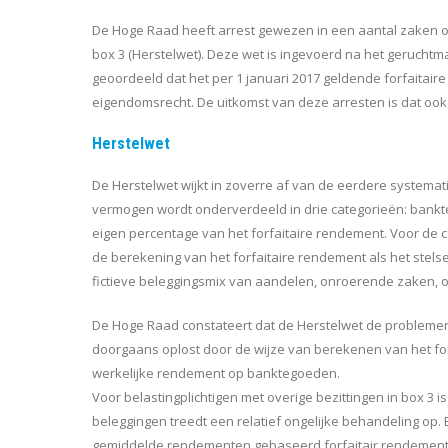
De Hoge Raad heeft arrest gewezen in een aantal zaken ov
box 3 (Herstelwet). Deze wet is ingevoerd na het gerucht
geoordeeld dat het per 1 januari 2017 geldende forfaitaire 
eigendomsrecht. De uitkomst van deze arresten is dat ook d
Herstelwet
De Herstelwet wijkt in zoverre af van de eerdere systemati
vermogen wordt onderverdeeld in drie categorieën: bankte
eigen percentage van het forfaitaire rendement. Voor de c
de berekening van het forfaitaire rendement als het stel
fictieve beleggingsmix van aandelen, onroerende zaken, o
De Hoge Raad constateert dat de Herstelwet de problemen 
doorgaans oplost door de wijze van berekenen van het for
werkelijke rendement op banktegoeden.
Voor belastingplichtigen met overige bezittingen in box 3 is
beleggingen treedt een relatief ongelijke behandeling op. E
gemiddelde rendementen gebaseerd forfaitair rendement op 