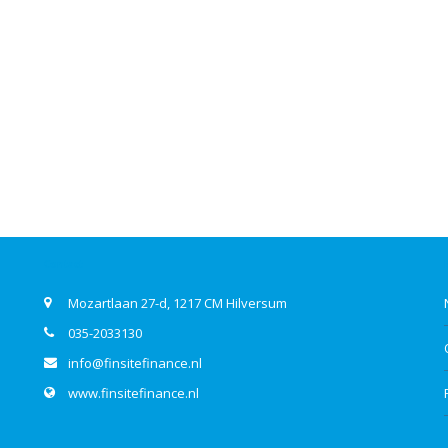
Contact
Mozartlaan 27-d, 1217 CM Hilversum
035-2033130
info@finsitefinance.nl
www.finsitefinance.nl