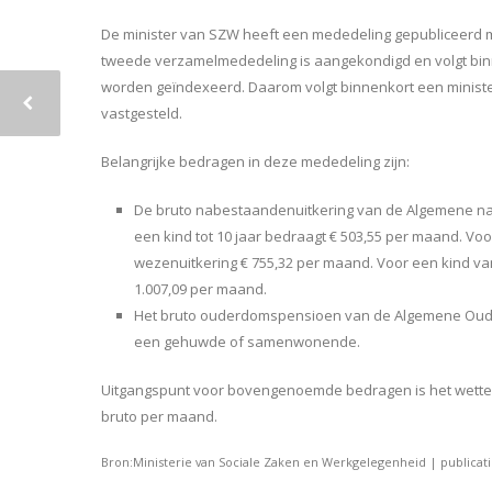
De minister van SZW heeft een mededeling gepubliceerd m
tweede verzamelmededeling is aangekondigd en volgt bin
worden geïndexeerd. Daarom volgt binnenkort een ministe
vastgesteld.
Belangrijke bedragen in deze mededeling zijn:
De bruto nabestaandenuitkering van de Algemene na
een kind tot 10 jaar bedraagt € 503,55 per maand. Vo
wezenuitkering € 755,32 per maand. Voor een kind van
1.007,09 per maand.
Het bruto ouderdomspensioen van de Algemene Ouder
een gehuwde of samenwonende.
Uitgangspunt voor bovengenoemde bedragen is het wettelij
bruto per maand.
Bron:Ministerie van Sociale Zaken en Werkgelegenheid | publicatie