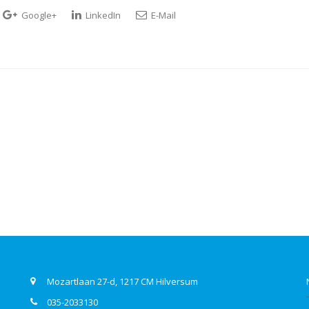
Google+
LinkedIn
E-Mail
Contact
Mozartlaan 27-d, 1217 CM Hilversum
035-2033130