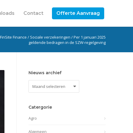
loads
Contact
Offerte Aanvraag
FinSite Finance
/
Sociale verzekeringen
/
Per 1 januari 2025
geldende bedragen in de SZW-regelgeving
Nieuws archief
Nieuws
archief
Catergorie
Agro
Algemeen