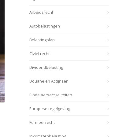
Arbeidsrecht
Autobelastingen
Belastingplan
Civiel recht
Dividendbelasting
Douane en Accijnzen
Eindejaarsactualiteiten
Europese regelgeving
Formeel recht
Inkomstenbelasting