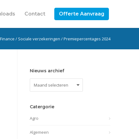
loads
Contact
Offerte Aanvraag
 Finance
/
Sociale verzekeringen
/
Premiepercentages 2024
Nieuws archief
Nieuws
archief
Catergorie
Agro
Algemeen