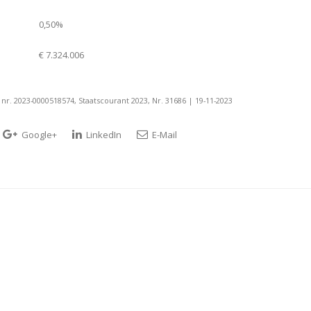
0,50%
€ 7.324.006
nr. 2023-0000518574, Staatscourant 2023, Nr. 31686 | 19-11-2023
Google+
LinkedIn
E-Mail