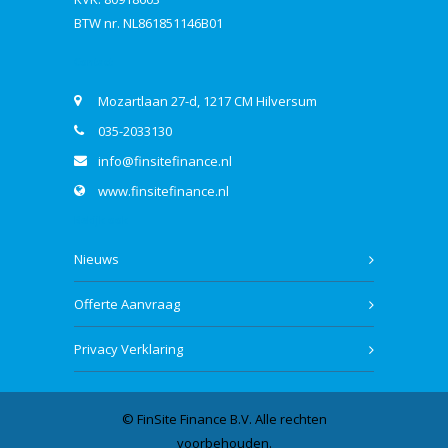
BTW nr. NL861851146B01
Contact
Mozartlaan 27-d, 1217 CM Hilversum
035-2033130
info@finsitefinance.nl
www.finsitefinance.nl
Bekijk ook
Nieuws
Offerte Aanvraag
Privacy Verklaring
© FinSite Finance B.V. Alle rechten
voorbehouden.