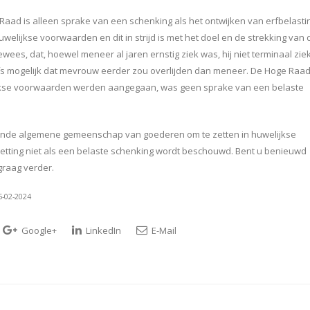
aad is alleen sprake van een schenking als het ontwijken van erfbelasti
elijkse voorwaarden en dit in strijd is met het doel en de strekking van 
es, dat, hoewel meneer al jaren ernstig ziek was, hij niet terminaal zie
lfs mogelijk dat mevrouw eerder zou overlijden dan meneer. De Hoge Raa
ijkse voorwaarden werden aangegaan, was geen sprake van een belaste
aande algemene gemeenschap van goederen om te zetten in huwelijkse
tting niet als een belaste schenking wordt beschouwd. Bent u benieuwd
 graag verder.
5-02-2024
Google+
LinkedIn
E-Mail