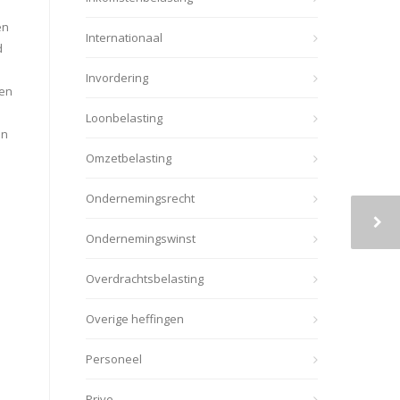
en
Internationaal
d
Invordering
 en
Loonbelasting
en
Omzetbelasting
Ondernemingsrecht
Ondernemingswinst
Overdrachtsbelasting
Overige heffingen
Personeel
Prive