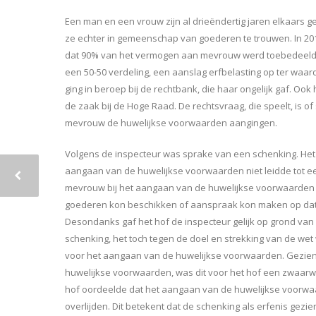
Een man en een vrouw zijn al drieëndertig jaren elkaars g
ze echter in gemeenschap van goederen te trouwen. In 2
dat 90% van het vermogen aan mevrouw werd toebedeeld. M
een 50-50 verdeling, een aanslag erfbelasting op ter waar
ging in beroep bij de rechtbank, die haar ongelijk gaf. Ook
de zaak bij de Hoge Raad. De rechtsvraag, die speelt, is
mevrouw de huwelijkse voorwaarden aangingen.
Volgens de inspecteur was sprake van een schenking. Het
aangaan van de huwelijkse voorwaarden niet leidde tot e
mevrouw bij het aangaan van de huwelijkse voorwaarden
goederen kon beschikken of aanspraak kon maken op dat
Desondanks gaf het hof de inspecteur gelijk op grond van
schenking, het toch tegen de doel en strekking van de wet
voor het aangaan van de huwelijkse voorwaarden. Gezien h
huwelijkse voorwaarden, was dit voor het hof een zwaarw
hof oordeelde dat het aangaan van de huwelijkse voorwaa
overlijden. Dit betekent dat de schenking als erfenis gezie