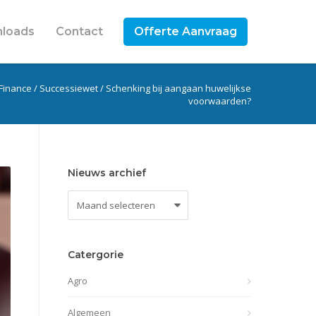
loads
Contact
Offerte Aanvraag
 Finance
/
Successiewet
/
Schenking bij aangaan huwelijkse
voorwaarden?
Nieuws archief
Nieuws
archief
Catergorie
Agro
Algemeen