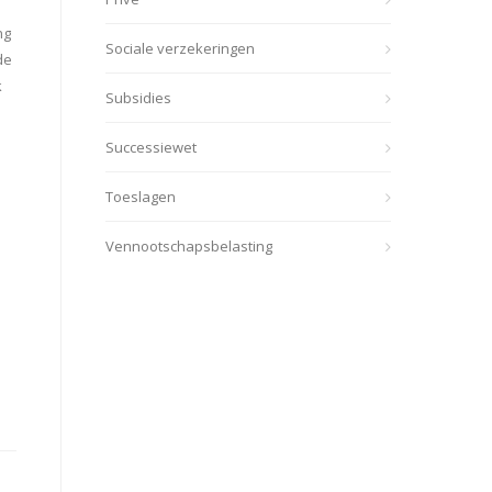
ng
Sociale verzekeringen
de
k
Subsidies
d
Successiewet
Toeslagen
Vennootschapsbelasting