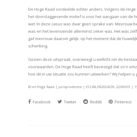
De Hoge Raad oordeelde echter anders. Volgens de Hoge R
het doorslaggevende motief is voor het aangaan van de huw
wet. In deze casus was daar geen sprake van. Mevrouw bewe
was en het levenseinde allerminst zeker was. Het was ze
gaf mevrouw daarom gelijk: op het moment dat de huwel
schenking.
Gezien deze uitspraak, overweegt u wellicht om de best
voorwaarden. De Hoge Raad heeft bevestigd dat zo'n omze
hoe dit in uw situatie zou kunnen uitwerken? Wij helpen u
Bron:Hoge Raad | jurisprudentie | ECLINLHR2024239, 22/00619 | 1
Facebook
Twitter
Reddit
Pinterest