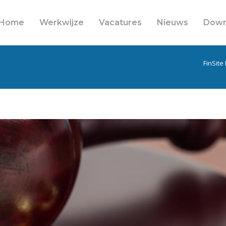
Home
Werkwijze
Vacatures
Nieuws
Down
FinSite