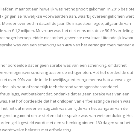
eliefden, maar tot een huwelijk was het nog nooit gekomen. In 2015 beslot
017 gingen ze huwelijkse voorwaarden aan, waarbij overeengekomen wer
eneer overleed in datzelfde jaar. De inspecteur legde, uitgaande van
de van € 1,2 miljoen. Mevrouw was het niet eens met deze 50-50 verdeling
 het hoger beroep leidde niet tot het gewenste resultaat. Uiteindelijk kwam
 of sprake was van een schenking van 40% van het vermogen toen meneer 
 hof oordeelde dat er geen sprake was van een schenking, omdat het
en vermogensverschuiving tussen de echtgenoten. Het hof oordeelde dat
 niet over 90% van de in de huwelijksgoederengemeenschap aanwezige
 deel als haar afzonderlijk toebehorend vermogensbestanddeel.
 fraus legis, wat betekent dat, ondanks dat er geen sprake was van een
 was. Het hof oordeelde dat het ontlopen van erfbelasting de reden was
et feit dat meneer ernstig ziek was ten tijde van het aangaan van de
egend argument om te stellen dat er sprake was van wetsontduiking. Het
rden gelijkgesteld wordt met een schenking binnen 180 dagen voor het
n wordt welke belast is met erfbelasting.