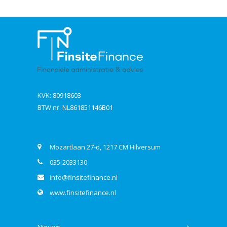
KVK: 80918603
BTW nr. NL861851146B01
Contact
Mozartlaan 27-d, 1217 CM Hilversum
035-2033130
info@finsitefinance.nl
www.finsitefinance.nl
Bekijk ook
Nieuws