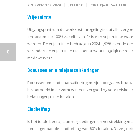
7 NOVEMBER 2024
JEFFREY
EINDEJAARSACTUALIT
Vrije ruimte
Uitgangspunt van de werkkostenregeling is dat alle verg
om kosten die 100% zakelijk zijn. Er is een vrije ruimte 
worden. De vrije ruimte bedraagt in 2024 1,92% over de ee
verandert de vrije ruimte niet. Benut waar mogelijk de res
medewerkers.
Bonussen en eindejaarsuitkeringen
Bonussen en eindejaarsuitkeringen zijn doorgaans bruto. We
bijvoorbeeld in de vorm van een vergoeding voor reiskost
belastingvrij uit te betalen.
Eindheffing
Is het totale bedrag aan vergoedingen en verstrekkingen
een zogenaamde eindheffing van 80% betalen. Deze geeft u 