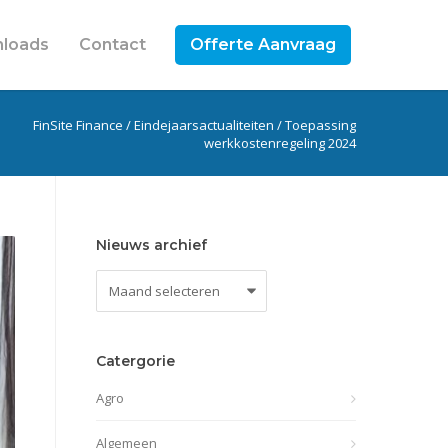
loads
Contact
Offerte Aanvraag
FinSite Finance
/
Eindejaarsactualiteiten
/
Toepassing
werkkostenregeling 2024
Nieuws archief
Nieuws
archief
Catergorie
Agro
Algemeen