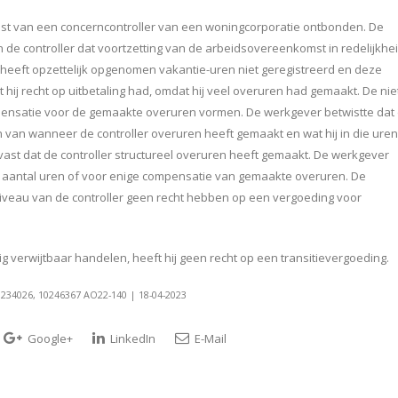
t van een concerncontroller van een woningcorporatie ontbonden. De
 de controller dat voortzetting van de arbeidsovereenkomst in redelijkhe
 heeft opzettelijk opgenomen vakantie-uren niet geregistreerd en deze
hij recht op uitbetaling had, omdat hij veel overuren had gemaakt. De nie
ensatie voor de gemaakte overuren vormen. De werkgever betwistte dat
n van wanneer de controller overuren heeft gemaakt en wat hij in die uren
vast dat de controller structureel overuren heeft gemaakt. De werkgever
t aantal uren of voor enige compensatie van gemaakte overuren. De
niveau van de controller geen recht hebben op een vergoeding voor
g verwijtbaar handelen, heeft hij geen recht op een transitievergoeding.
34026, 10246367 AO22-140 | 18-04-2023
Google+
LinkedIn
E-Mail