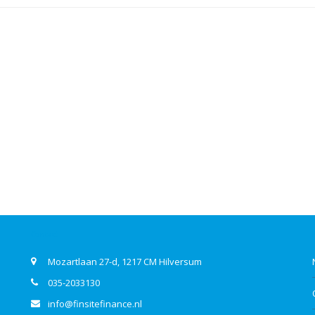
Contact
Mozartlaan 27-d, 1217 CM Hilversum
035-2033130
info@finsitefinance.nl