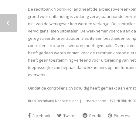
De rechtbank Noord-Holland heeft de arbeidsovereenkoms
grond voor ontbinding is zodanig verwijtbaar handelen van
niet van de werkgever kon worden verlangd. De controller
vervolgens laten uitbetalen. De werknemer voerde aan dat 
geregistreerde uren zouden slechts een bescheiden comp
controller structureel overuren heeft gemaakt. Overzichte
heeft gedaan waren er niet. Voor de rechtbank stond niet 
heeft geen toestemming verleend voor uitbreiding van he
toepasselijke cao bepaalt dat werknemers op het functie
overwerk.
Omdat de controller zich schuldig heeft gemaakt aan ernsti
Bron:Rechtbank Noord-Holland | jurisprudentie | ECLINLRBNHO202
Facebook
Twitter
Reddit
Pinterest