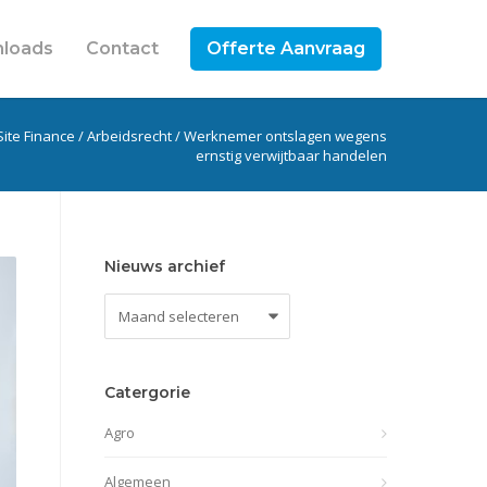
loads
Contact
Offerte Aanvraag
Site Finance
/
Arbeidsrecht
/
Werknemer ontslagen wegens
ernstig verwijtbaar handelen
Nieuws archief
Nieuws
archief
Catergorie
Agro
Algemeen