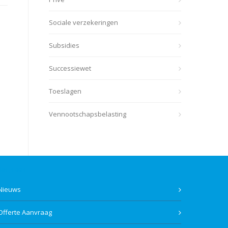
Sociale verzekeringen
Subsidies
Successiewet
Toeslagen
Vennootschapsbelasting
Bekijk ook
Nieuws
Offerte Aanvraag