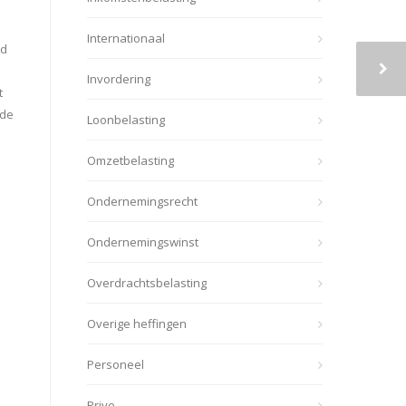
Internationaal
id
Invordering
t
 de
Loonbelasting
Omzetbelasting
Ondernemingsrecht
Ondernemingswinst
Overdrachtsbelasting
Overige heffingen
Personeel
Prive